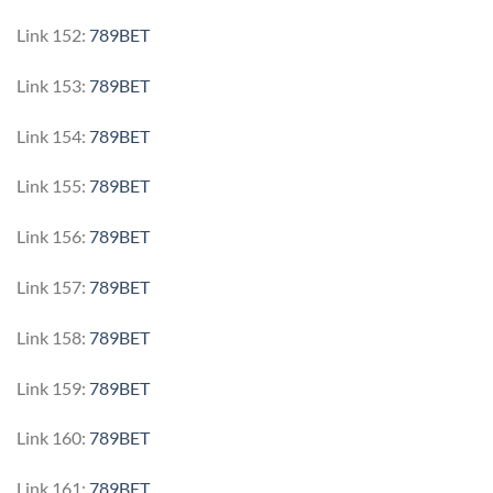
Link 152:
789BET
Link 153:
789BET
Link 154:
789BET
Link 155:
789BET
Link 156:
789BET
Link 157:
789BET
Link 158:
789BET
Link 159:
789BET
Link 160:
789BET
Link 161:
789BET