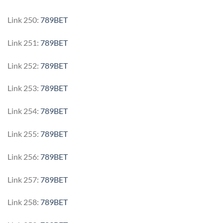
Link 250:
789BET
Link 251:
789BET
Link 252:
789BET
Link 253:
789BET
Link 254:
789BET
Link 255:
789BET
Link 256:
789BET
Link 257:
789BET
Link 258:
789BET