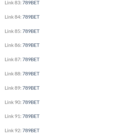
Link 83:
789BET
Link 84:
789BET
Link 85:
789BET
Link 86:
789BET
Link 87:
789BET
Link 88:
789BET
Link 89:
789BET
Link 90:
789BET
Link 91:
789BET
Link 92:
789BET