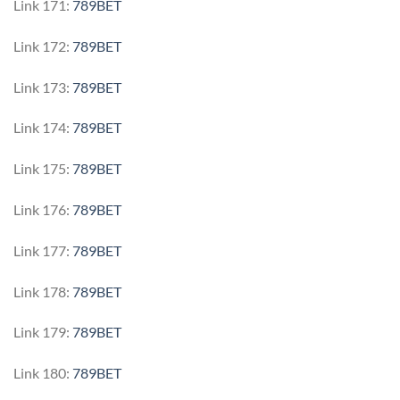
Link 171:
789BET
Link 172:
789BET
Link 173:
789BET
Link 174:
789BET
Link 175:
789BET
Link 176:
789BET
Link 177:
789BET
Link 178:
789BET
Link 179:
789BET
Link 180:
789BET