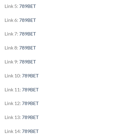
Link 5:
789BET
Link 6:
789BET
Link 7:
789BET
Link 8:
789BET
Link 9:
789BET
Link 10:
789BET
Link 11:
789BET
Link 12:
789BET
Link 13:
789BET
Link 14:
789BET