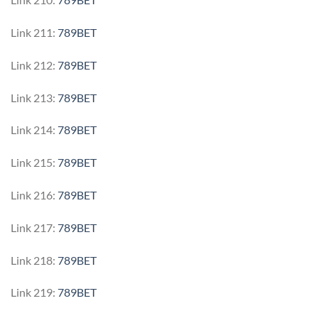
Link 211:
789BET
Link 212:
789BET
Link 213:
789BET
Link 214:
789BET
Link 215:
789BET
Link 216:
789BET
Link 217:
789BET
Link 218:
789BET
Link 219:
789BET