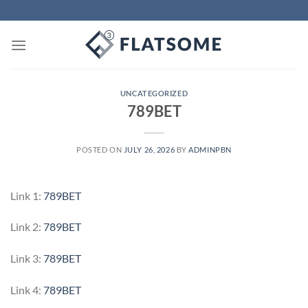
Skip
to
content
UNCATEGORIZED
789BET
POSTED ON
JULY 26, 2026
BY
ADMINPBN
Link 1:
789BET
Link 2:
789BET
Link 3:
789BET
Link 4:
789BET