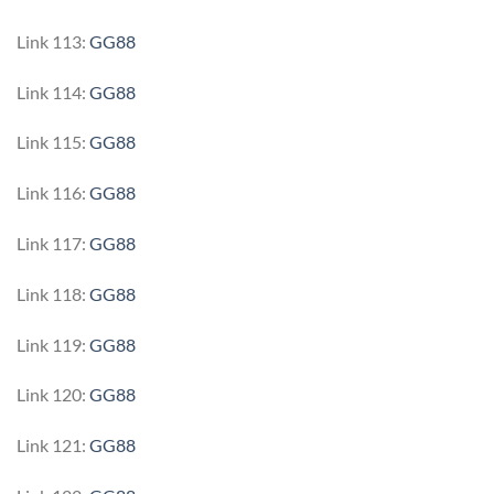
Link 113:
GG88
Link 114:
GG88
Link 115:
GG88
Link 116:
GG88
Link 117:
GG88
Link 118:
GG88
Link 119:
GG88
Link 120:
GG88
Link 121:
GG88