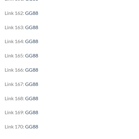
Link 162:
GG88
Link 163:
GG88
Link 164:
GG88
Link 165:
GG88
Link 166:
GG88
Link 167:
GG88
Link 168:
GG88
Link 169:
GG88
Link 170:
GG88