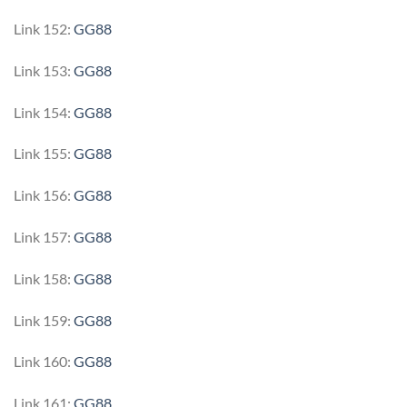
Link 152:
GG88
Link 153:
GG88
Link 154:
GG88
Link 155:
GG88
Link 156:
GG88
Link 157:
GG88
Link 158:
GG88
Link 159:
GG88
Link 160:
GG88
Link 161:
GG88