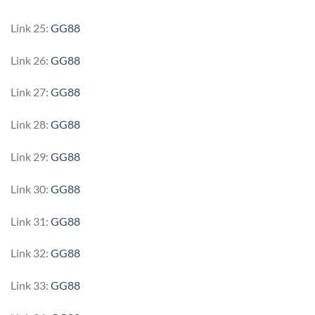
Link 25:
GG88
Link 26:
GG88
Link 27:
GG88
Link 28:
GG88
Link 29:
GG88
Link 30:
GG88
Link 31:
GG88
Link 32:
GG88
Link 33:
GG88