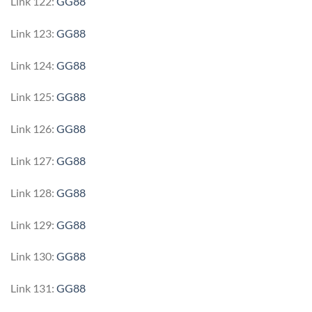
Link 122:
GG88
Link 123:
GG88
Link 124:
GG88
Link 125:
GG88
Link 126:
GG88
Link 127:
GG88
Link 128:
GG88
Link 129:
GG88
Link 130:
GG88
Link 131:
GG88