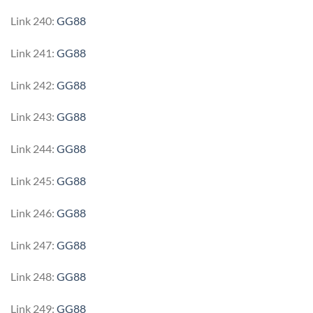
Link 240:
GG88
Link 241:
GG88
Link 242:
GG88
Link 243:
GG88
Link 244:
GG88
Link 245:
GG88
Link 246:
GG88
Link 247:
GG88
Link 248:
GG88
Link 249:
GG88