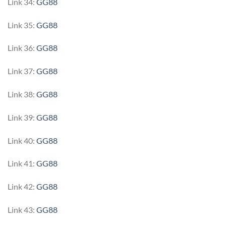
Link 34:
GG88
Link 35:
GG88
Link 36:
GG88
Link 37:
GG88
Link 38:
GG88
Link 39:
GG88
Link 40:
GG88
Link 41:
GG88
Link 42:
GG88
Link 43:
GG88