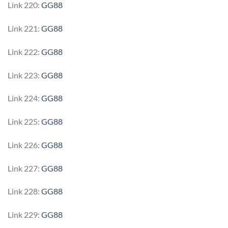
Link 220:
GG88
Link 221:
GG88
Link 222:
GG88
Link 223:
GG88
Link 224:
GG88
Link 225:
GG88
Link 226:
GG88
Link 227:
GG88
Link 228:
GG88
Link 229:
GG88