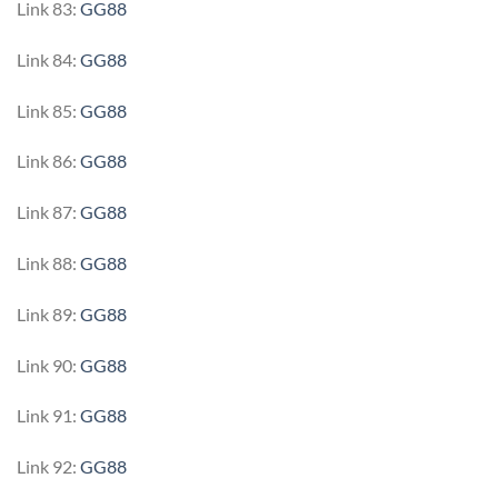
Link 83:
GG88
Link 84:
GG88
Link 85:
GG88
Link 86:
GG88
Link 87:
GG88
Link 88:
GG88
Link 89:
GG88
Link 90:
GG88
Link 91:
GG88
Link 92:
GG88