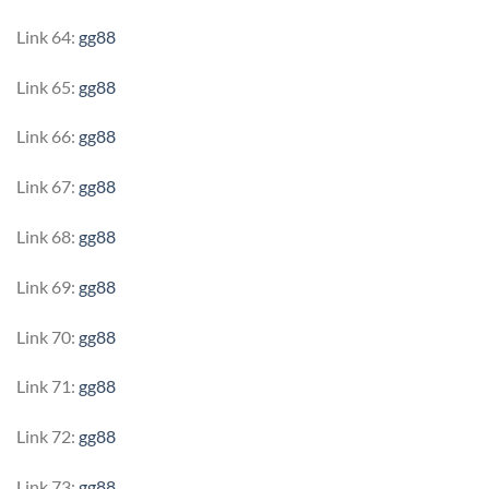
Link 64:
gg88
Link 65:
gg88
Link 66:
gg88
Link 67:
gg88
Link 68:
gg88
Link 69:
gg88
Link 70:
gg88
Link 71:
gg88
Link 72:
gg88
Link 73:
gg88