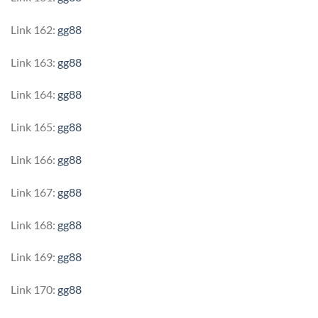
Link 162:
gg88
Link 163:
gg88
Link 164:
gg88
Link 165:
gg88
Link 166:
gg88
Link 167:
gg88
Link 168:
gg88
Link 169:
gg88
Link 170:
gg88