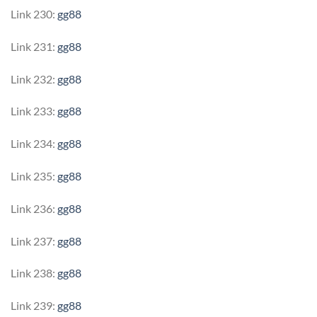
Link 230:
gg88
Link 231:
gg88
Link 232:
gg88
Link 233:
gg88
Link 234:
gg88
Link 235:
gg88
Link 236:
gg88
Link 237:
gg88
Link 238:
gg88
Link 239:
gg88