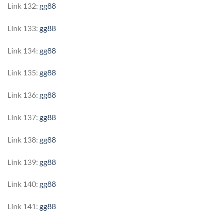
Link 132:
gg88
Link 133:
gg88
Link 134:
gg88
Link 135:
gg88
Link 136:
gg88
Link 137:
gg88
Link 138:
gg88
Link 139:
gg88
Link 140:
gg88
Link 141:
gg88