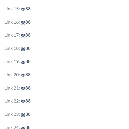
Link 15:
gg88
Link 16:
gg88
Link 17:
gg88
Link 18:
gg88
Link 19:
gg88
Link 20:
gg88
Link 21:
gg88
Link 22:
gg88
Link 23:
gg88
Link 24:
gg88