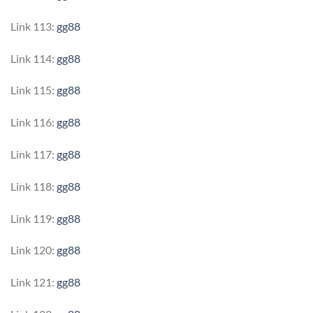
Link 113:
gg88
Link 114:
gg88
Link 115:
gg88
Link 116:
gg88
Link 117:
gg88
Link 118:
gg88
Link 119:
gg88
Link 120:
gg88
Link 121:
gg88