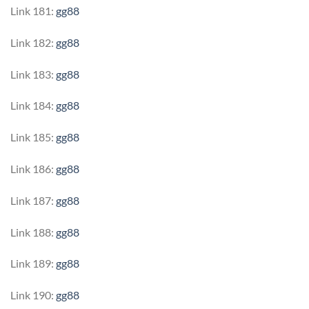
Link 181:
gg88
Link 182:
gg88
Link 183:
gg88
Link 184:
gg88
Link 185:
gg88
Link 186:
gg88
Link 187:
gg88
Link 188:
gg88
Link 189:
gg88
Link 190:
gg88