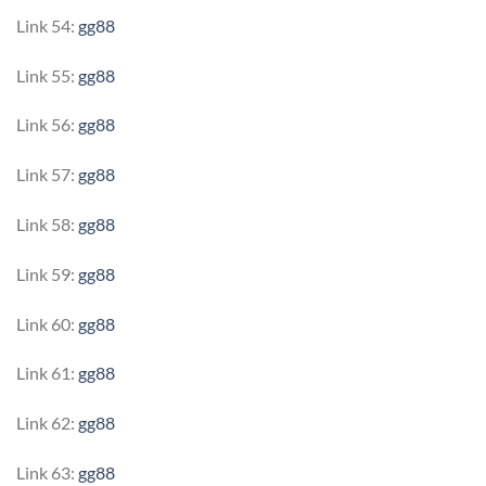
Link 54:
gg88
Link 55:
gg88
Link 56:
gg88
Link 57:
gg88
Link 58:
gg88
Link 59:
gg88
Link 60:
gg88
Link 61:
gg88
Link 62:
gg88
Link 63:
gg88