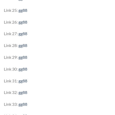
Link 25:
gg88
Link 26:
gg88
Link 27:
gg88
Link 28:
gg88
Link 29:
gg88
Link 30:
gg88
Link 31:
gg88
Link 32:
gg88
Link 33:
gg88