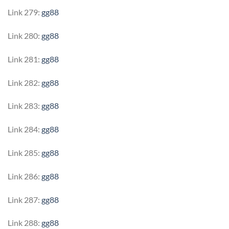
Link 279:
gg88
Link 280:
gg88
Link 281:
gg88
Link 282:
gg88
Link 283:
gg88
Link 284:
gg88
Link 285:
gg88
Link 286:
gg88
Link 287:
gg88
Link 288:
gg88