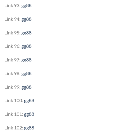
Link 93:
gg88
Link 94:
gg88
Link 95:
gg88
Link 96:
gg88
Link 97:
gg88
Link 98:
gg88
Link 99:
gg88
Link 100:
gg88
Link 101:
gg88
Link 102:
gg88