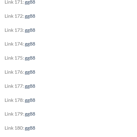
Link 171:
gg88
Link 172:
gg88
Link 173:
gg88
Link 174:
gg88
Link 175:
gg88
Link 176:
gg88
Link 177:
gg88
Link 178:
gg88
Link 179:
gg88
Link 180:
gg88