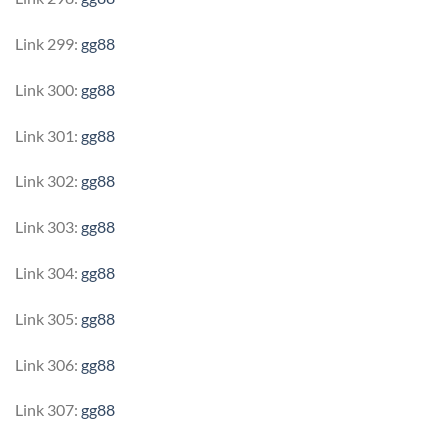
Link 299:
gg88
Link 300:
gg88
Link 301:
gg88
Link 302:
gg88
Link 303:
gg88
Link 304:
gg88
Link 305:
gg88
Link 306:
gg88
Link 307:
gg88