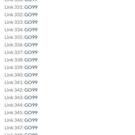
Link 331:
GO99
Link 332:
GO99
Link 333:
GO99
Link 334:
GO99
Link 335:
GO99
Link 336:
GO99
Link 337:
GO99
Link 338:
GO99
Link 339:
GO99
Link 340:
GO99
Link 341:
GO99
Link 342:
GO99
Link 343:
GO99
Link 344:
GO99
Link 345:
GO99
Link 346:
GO99
Link 347:
GO99
Link 348:
GO99