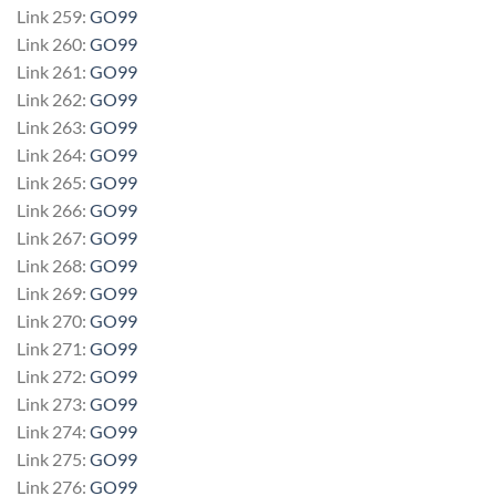
Link 259:
GO99
Link 260:
GO99
Link 261:
GO99
Link 262:
GO99
Link 263:
GO99
Link 264:
GO99
Link 265:
GO99
Link 266:
GO99
Link 267:
GO99
Link 268:
GO99
Link 269:
GO99
Link 270:
GO99
Link 271:
GO99
Link 272:
GO99
Link 273:
GO99
Link 274:
GO99
Link 275:
GO99
Link 276:
GO99