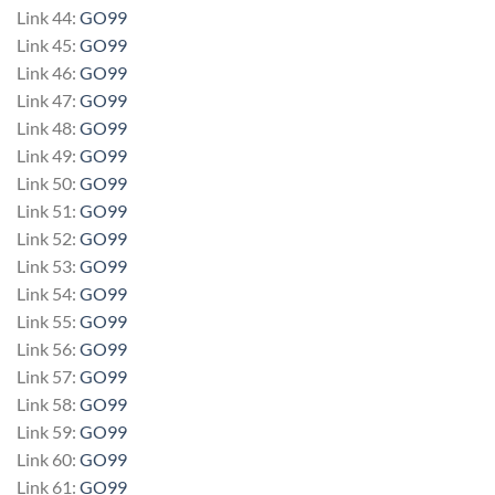
Link 44:
GO99
Link 45:
GO99
Link 46:
GO99
Link 47:
GO99
Link 48:
GO99
Link 49:
GO99
Link 50:
GO99
Link 51:
GO99
Link 52:
GO99
Link 53:
GO99
Link 54:
GO99
Link 55:
GO99
Link 56:
GO99
Link 57:
GO99
Link 58:
GO99
Link 59:
GO99
Link 60:
GO99
Link 61:
GO99