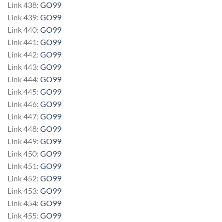
Link 438:
GO99
Link 439:
GO99
Link 440:
GO99
Link 441:
GO99
Link 442:
GO99
Link 443:
GO99
Link 444:
GO99
Link 445:
GO99
Link 446:
GO99
Link 447:
GO99
Link 448:
GO99
Link 449:
GO99
Link 450:
GO99
Link 451:
GO99
Link 452:
GO99
Link 453:
GO99
Link 454:
GO99
Link 455:
GO99