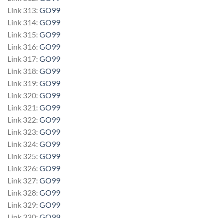
Link 313:
GO99
Link 314:
GO99
Link 315:
GO99
Link 316:
GO99
Link 317:
GO99
Link 318:
GO99
Link 319:
GO99
Link 320:
GO99
Link 321:
GO99
Link 322:
GO99
Link 323:
GO99
Link 324:
GO99
Link 325:
GO99
Link 326:
GO99
Link 327:
GO99
Link 328:
GO99
Link 329:
GO99
Link 330:
GO99