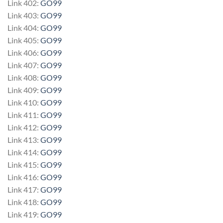
Link 402:
GO99
Link 403:
GO99
Link 404:
GO99
Link 405:
GO99
Link 406:
GO99
Link 407:
GO99
Link 408:
GO99
Link 409:
GO99
Link 410:
GO99
Link 411:
GO99
Link 412:
GO99
Link 413:
GO99
Link 414:
GO99
Link 415:
GO99
Link 416:
GO99
Link 417:
GO99
Link 418:
GO99
Link 419:
GO99