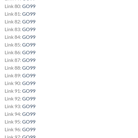
Link 80:
GO99
Link 81:
GO99
Link 82:
GO99
Link 83:
GO99
Link 84:
GO99
Link 85:
GO99
Link 86:
GO99
Link 87:
GO99
Link 88:
GO99
Link 89:
GO99
Link 90:
GO99
Link 91:
GO99
Link 92:
GO99
Link 93:
GO99
Link 94:
GO99
Link 95:
GO99
Link 96:
GO99
Link 97:
GO99