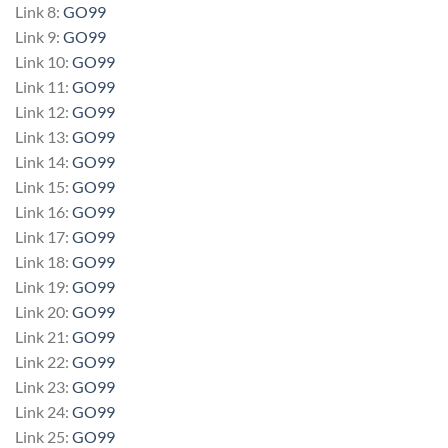
Link 8:
GO99
Link 9:
GO99
Link 10:
GO99
Link 11:
GO99
Link 12:
GO99
Link 13:
GO99
Link 14:
GO99
Link 15:
GO99
Link 16:
GO99
Link 17:
GO99
Link 18:
GO99
Link 19:
GO99
Link 20:
GO99
Link 21:
GO99
Link 22:
GO99
Link 23:
GO99
Link 24:
GO99
Link 25:
GO99