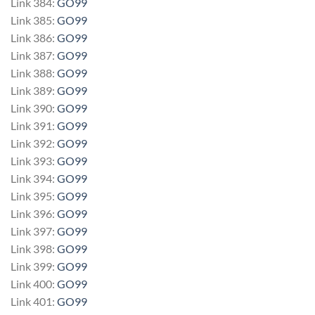
Link 384:
GO99
Link 385:
GO99
Link 386:
GO99
Link 387:
GO99
Link 388:
GO99
Link 389:
GO99
Link 390:
GO99
Link 391:
GO99
Link 392:
GO99
Link 393:
GO99
Link 394:
GO99
Link 395:
GO99
Link 396:
GO99
Link 397:
GO99
Link 398:
GO99
Link 399:
GO99
Link 400:
GO99
Link 401:
GO99