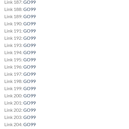
Link 187:
GO99
Link 188:
GO99
Link 189:
GO99
Link 190:
GO99
Link 191:
GO99
Link 192:
GO99
Link 193:
GO99
Link 194:
GO99
Link 195:
GO99
Link 196:
GO99
Link 197:
GO99
Link 198:
GO99
Link 199:
GO99
Link 200:
GO99
Link 201:
GO99
Link 202:
GO99
Link 203:
GO99
Link 204:
GO99