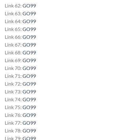
Link 62:
GO99
Link 63:
GO99
Link 64:
GO99
Link 65:
GO99
Link 66:
GO99
Link 67:
GO99
Link 68:
GO99
Link 69:
GO99
Link 70:
GO99
Link 71:
GO99
Link 72:
GO99
Link 73:
GO99
Link 74:
GO99
Link 75:
GO99
Link 76:
GO99
Link 77:
GO99
Link 78:
GO99
Link 79:
GO99