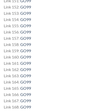
Link 151:
GO99
Link 152:
GO99
Link 153:
GO99
Link 154:
GO99
Link 155:
GO99
Link 156:
GO99
Link 157:
GO99
Link 158:
GO99
Link 159:
GO99
Link 160:
GO99
Link 161:
GO99
Link 162:
GO99
Link 163:
GO99
Link 164:
GO99
Link 165:
GO99
Link 166:
GO99
Link 167:
GO99
Link 168:
GO99