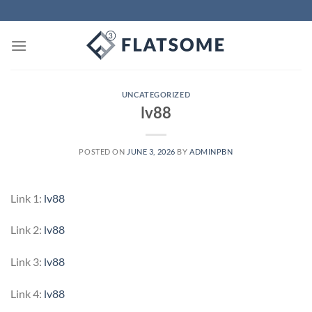
Skip
to
content
UNCATEGORIZED
lv88
POSTED ON
JUNE 3, 2026
BY
ADMINPBN
Link 1:
lv88
Link 2:
lv88
Link 3:
lv88
Link 4:
lv88