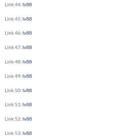
Link 44:
lv88
Link 45:
lv88
Link 46:
lv88
Link 47:
lv88
Link 48:
lv88
Link 49:
lv88
Link 50:
lv88
Link 51:
lv88
Link 52:
lv88
Link 53:
lv88