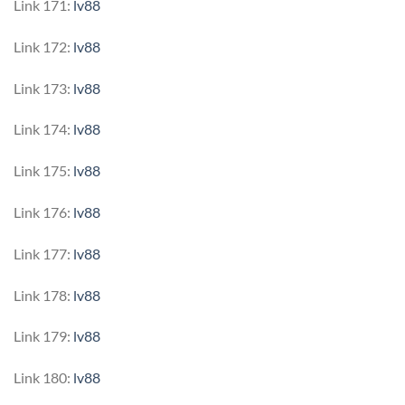
Link 171:
lv88
Link 172:
lv88
Link 173:
lv88
Link 174:
lv88
Link 175:
lv88
Link 176:
lv88
Link 177:
lv88
Link 178:
lv88
Link 179:
lv88
Link 180:
lv88