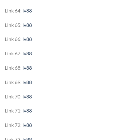
Link 64:
lv88
Link 65:
lv88
Link 66:
lv88
Link 67:
lv88
Link 68:
lv88
Link 69:
lv88
Link 70:
lv88
Link 71:
lv88
Link 72:
lv88
Link 73:
lv88