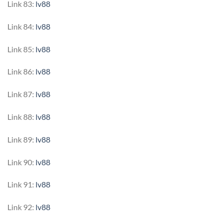
Link 83:
lv88
Link 84:
lv88
Link 85:
lv88
Link 86:
lv88
Link 87:
lv88
Link 88:
lv88
Link 89:
lv88
Link 90:
lv88
Link 91:
lv88
Link 92:
lv88