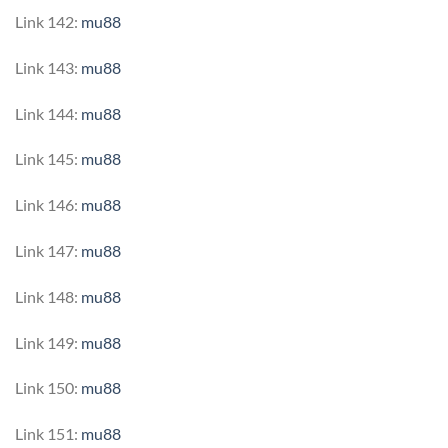
Link 142:
mu88
Link 143:
mu88
Link 144:
mu88
Link 145:
mu88
Link 146:
mu88
Link 147:
mu88
Link 148:
mu88
Link 149:
mu88
Link 150:
mu88
Link 151:
mu88