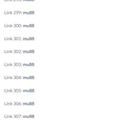
Link 299:
mu88
Link 300:
mu88
Link 301:
mu88
Link 302:
mu88
Link 303:
mu88
Link 304:
mu88
Link 305:
mu88
Link 306:
mu88
Link 307:
mu88