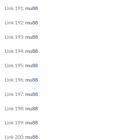
Link 191:
mu88
Link 192:
mu88
Link 193:
mu88
Link 194:
mu88
Link 195:
mu88
Link 196:
mu88
Link 197:
mu88
Link 198:
mu88
Link 199:
mu88
Link 200:
mu88