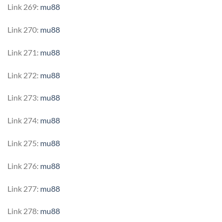
Link 269:
mu88
Link 270:
mu88
Link 271:
mu88
Link 272:
mu88
Link 273:
mu88
Link 274:
mu88
Link 275:
mu88
Link 276:
mu88
Link 277:
mu88
Link 278:
mu88