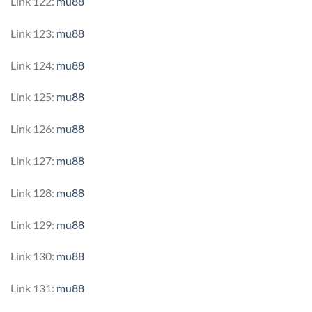
Link 122:
mu88
Link 123:
mu88
Link 124:
mu88
Link 125:
mu88
Link 126:
mu88
Link 127:
mu88
Link 128:
mu88
Link 129:
mu88
Link 130:
mu88
Link 131:
mu88