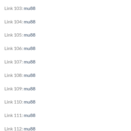
Link 103:
mu88
Link 104:
mu88
Link 105:
mu88
Link 106:
mu88
Link 107:
mu88
Link 108:
mu88
Link 109:
mu88
Link 110:
mu88
Link 111:
mu88
Link 112:
mu88