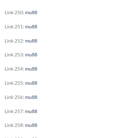
Link 250:
mu88
Link 251:
mu88
Link 252:
mu88
Link 253:
mu88
Link 254:
mu88
Link 255:
mu88
Link 256:
mu88
Link 257:
mu88
Link 258:
mu88