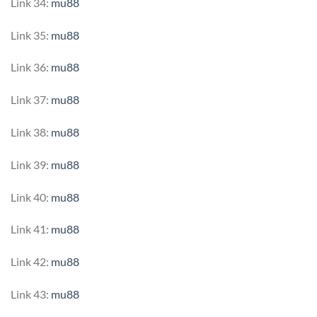
Link 34:
mu88
Link 35:
mu88
Link 36:
mu88
Link 37:
mu88
Link 38:
mu88
Link 39:
mu88
Link 40:
mu88
Link 41:
mu88
Link 42:
mu88
Link 43:
mu88