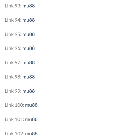
Link 93:
mu88
Link 94:
mu88
Link 95:
mu88
Link 96:
mu88
Link 97:
mu88
Link 98:
mu88
Link 99:
mu88
Link 100:
mu88
Link 101:
mu88
Link 102:
mu88