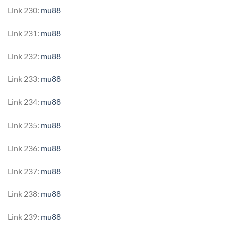
Link 230:
mu88
Link 231:
mu88
Link 232:
mu88
Link 233:
mu88
Link 234:
mu88
Link 235:
mu88
Link 236:
mu88
Link 237:
mu88
Link 238:
mu88
Link 239:
mu88