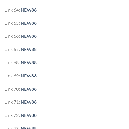
Link 64:
NEW88
Link 65:
NEW88
Link 66:
NEW88
Link 67:
NEW88
Link 68:
NEW88
Link 69:
NEW88
Link 70:
NEW88
Link 71:
NEW88
Link 72:
NEW88
Link 73:
NEW88