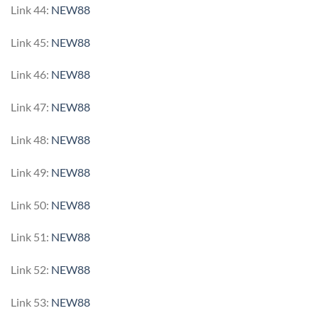
Link 44:
NEW88
Link 45:
NEW88
Link 46:
NEW88
Link 47:
NEW88
Link 48:
NEW88
Link 49:
NEW88
Link 50:
NEW88
Link 51:
NEW88
Link 52:
NEW88
Link 53:
NEW88