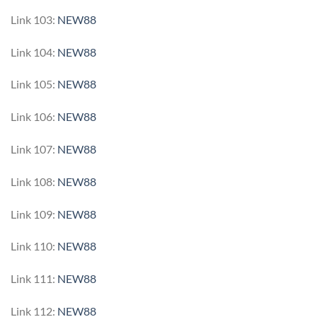
Link 103:
NEW88
Link 104:
NEW88
Link 105:
NEW88
Link 106:
NEW88
Link 107:
NEW88
Link 108:
NEW88
Link 109:
NEW88
Link 110:
NEW88
Link 111:
NEW88
Link 112:
NEW88