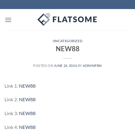
Skip
to
content
UNCATEGORIZED
NEW88
POSTED ON
JUNE 26, 2026
BY
ADMINPBN
Link 1:
NEW88
Link 2:
NEW88
Link 3:
NEW88
Link 4:
NEW88