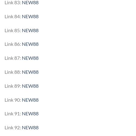
Link 83:
NEW88
Link 84:
NEW88
Link 85:
NEW88
Link 86:
NEW88
Link 87:
NEW88
Link 88:
NEW88
Link 89:
NEW88
Link 90:
NEW88
Link 91:
NEW88
Link 92:
NEW88