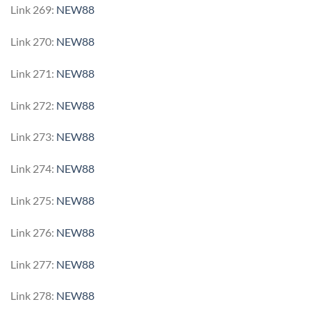
Link 269:
NEW88
Link 270:
NEW88
Link 271:
NEW88
Link 272:
NEW88
Link 273:
NEW88
Link 274:
NEW88
Link 275:
NEW88
Link 276:
NEW88
Link 277:
NEW88
Link 278:
NEW88