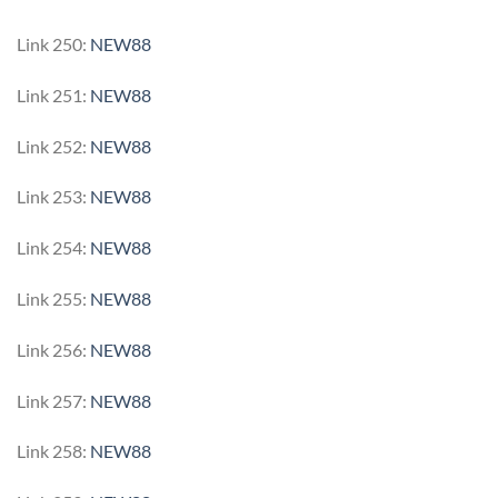
Link 250:
NEW88
Link 251:
NEW88
Link 252:
NEW88
Link 253:
NEW88
Link 254:
NEW88
Link 255:
NEW88
Link 256:
NEW88
Link 257:
NEW88
Link 258:
NEW88