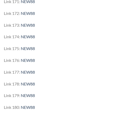
Link 171:
NEW88
Link 172:
NEW88
Link 173:
NEW88
Link 174:
NEW88
Link 175:
NEW88
Link 176:
NEW88
Link 177:
NEW88
Link 178:
NEW88
Link 179:
NEW88
Link 180:
NEW88