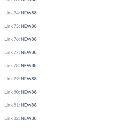
Link 74:
NEW88
Link 75:
NEW88
Link 76:
NEW88
Link 77:
NEW88
Link 78:
NEW88
Link 79:
NEW88
Link 80:
NEW88
Link 81:
NEW88
Link 82:
NEW88