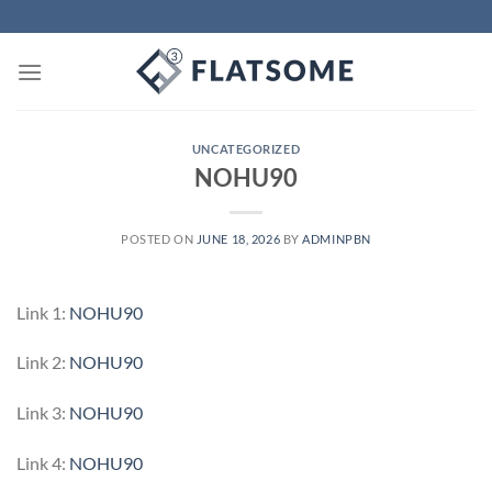
Skip
to
content
UNCATEGORIZED
NOHU90
POSTED ON
JUNE 18, 2026
BY
ADMINPBN
Link 1:
NOHU90
Link 2:
NOHU90
Link 3:
NOHU90
Link 4:
NOHU90