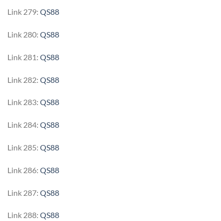
Link 279:
QS88
Link 280:
QS88
Link 281:
QS88
Link 282:
QS88
Link 283:
QS88
Link 284:
QS88
Link 285:
QS88
Link 286:
QS88
Link 287:
QS88
Link 288:
QS88