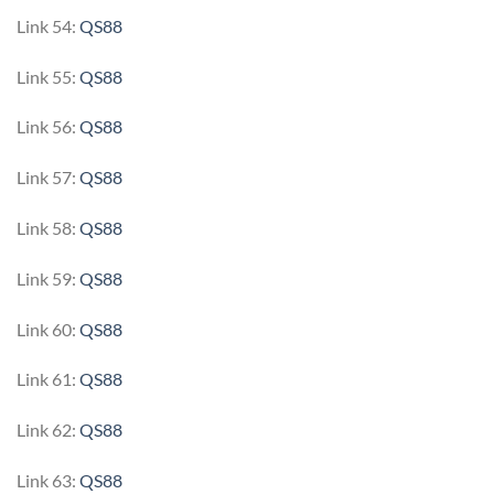
Link 54:
QS88
Link 55:
QS88
Link 56:
QS88
Link 57:
QS88
Link 58:
QS88
Link 59:
QS88
Link 60:
QS88
Link 61:
QS88
Link 62:
QS88
Link 63:
QS88