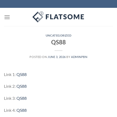
Skip
to
content
UNCATEGORIZED
QS88
POSTED ON
JUNE 3, 2026
BY
ADMINPBN
Link 1:
QS88
Link 2:
QS88
Link 3:
QS88
Link 4:
QS88