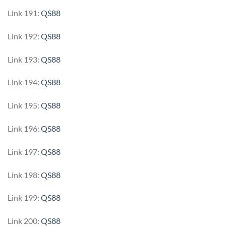
Link 191:
QS88
Link 192:
QS88
Link 193:
QS88
Link 194:
QS88
Link 195:
QS88
Link 196:
QS88
Link 197:
QS88
Link 198:
QS88
Link 199:
QS88
Link 200:
QS88