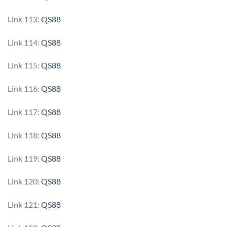
Link 113:
QS88
Link 114:
QS88
Link 115:
QS88
Link 116:
QS88
Link 117:
QS88
Link 118:
QS88
Link 119:
QS88
Link 120:
QS88
Link 121:
QS88