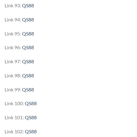
Link 93:
QS88
Link 94:
QS88
Link 95:
QS88
Link 96:
QS88
Link 97:
QS88
Link 98:
QS88
Link 99:
QS88
Link 100:
QS88
Link 101:
QS88
Link 102:
QS88