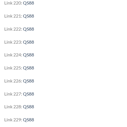
Link 220:
QS88
Link 221:
QS88
Link 222:
QS88
Link 223:
QS88
Link 224:
QS88
Link 225:
QS88
Link 226:
QS88
Link 227:
QS88
Link 228:
QS88
Link 229:
QS88