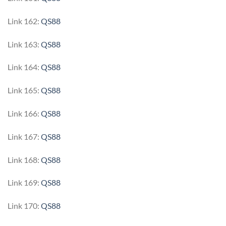
Link 162:
QS88
Link 163:
QS88
Link 164:
QS88
Link 165:
QS88
Link 166:
QS88
Link 167:
QS88
Link 168:
QS88
Link 169:
QS88
Link 170:
QS88