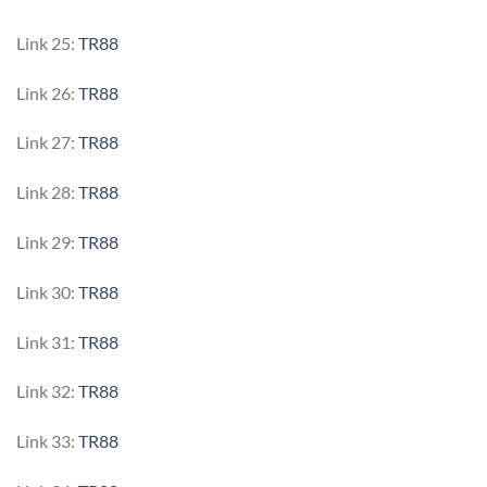
Link 25:
TR88
Link 26:
TR88
Link 27:
TR88
Link 28:
TR88
Link 29:
TR88
Link 30:
TR88
Link 31:
TR88
Link 32:
TR88
Link 33:
TR88