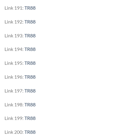
Link 191:
TR88
Link 192:
TR88
Link 193:
TR88
Link 194:
TR88
Link 195:
TR88
Link 196:
TR88
Link 197:
TR88
Link 198:
TR88
Link 199:
TR88
Link 200:
TR88