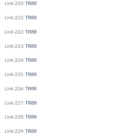
Link 220:
TR88
Link 221:
TR88
Link 222:
TR88
Link 223:
TR88
Link 224:
TR88
Link 225:
TR88
Link 226:
TR88
Link 227:
TR88
Link 228:
TR88
Link 229:
TR88