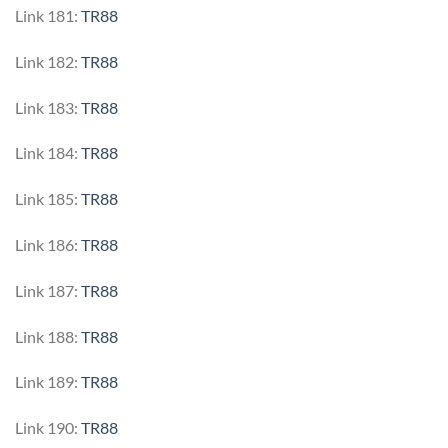
Link 181:
TR88
Link 182:
TR88
Link 183:
TR88
Link 184:
TR88
Link 185:
TR88
Link 186:
TR88
Link 187:
TR88
Link 188:
TR88
Link 189:
TR88
Link 190:
TR88