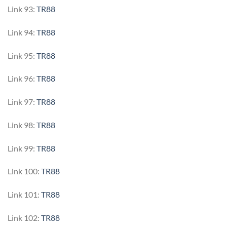
Link 93:
TR88
Link 94:
TR88
Link 95:
TR88
Link 96:
TR88
Link 97:
TR88
Link 98:
TR88
Link 99:
TR88
Link 100:
TR88
Link 101:
TR88
Link 102:
TR88