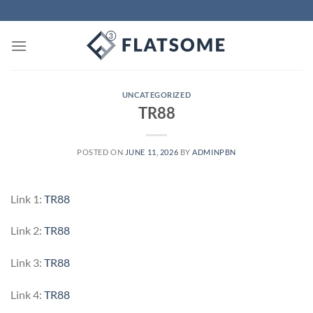
Skip
to
content
UNCATEGORIZED
TR88
POSTED ON
JUNE 11, 2026
BY
ADMINPBN
Link 1:
TR88
Link 2:
TR88
Link 3:
TR88
Link 4:
TR88