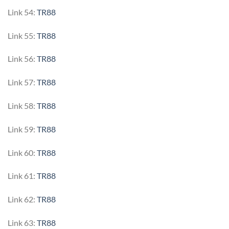
Link 54:
TR88
Link 55:
TR88
Link 56:
TR88
Link 57:
TR88
Link 58:
TR88
Link 59:
TR88
Link 60:
TR88
Link 61:
TR88
Link 62:
TR88
Link 63:
TR88