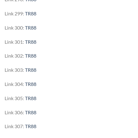
Link 299:
TR88
Link 300:
TR88
Link 301:
TR88
Link 302:
TR88
Link 303:
TR88
Link 304:
TR88
Link 305:
TR88
Link 306:
TR88
Link 307:
TR88