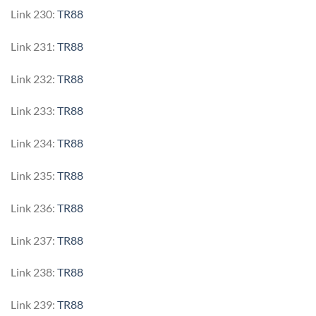
Link 230:
TR88
Link 231:
TR88
Link 232:
TR88
Link 233:
TR88
Link 234:
TR88
Link 235:
TR88
Link 236:
TR88
Link 237:
TR88
Link 238:
TR88
Link 239:
TR88