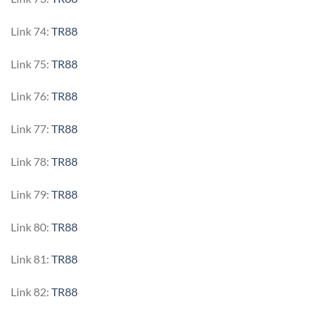
Link 74:
TR88
Link 75:
TR88
Link 76:
TR88
Link 77:
TR88
Link 78:
TR88
Link 79:
TR88
Link 80:
TR88
Link 81:
TR88
Link 82:
TR88