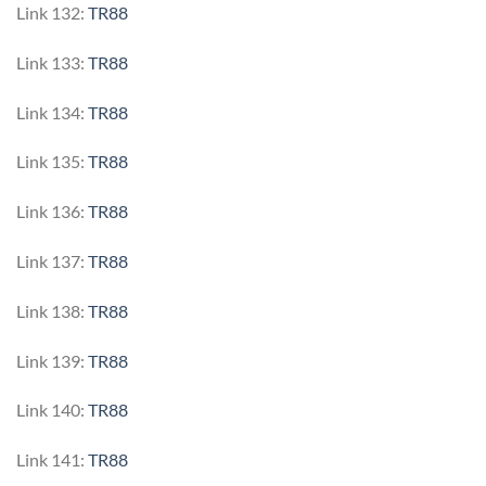
Link 132:
TR88
Link 133:
TR88
Link 134:
TR88
Link 135:
TR88
Link 136:
TR88
Link 137:
TR88
Link 138:
TR88
Link 139:
TR88
Link 140:
TR88
Link 141:
TR88