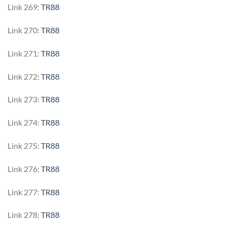
Link 269:
TR88
Link 270:
TR88
Link 271:
TR88
Link 272:
TR88
Link 273:
TR88
Link 274:
TR88
Link 275:
TR88
Link 276:
TR88
Link 277:
TR88
Link 278:
TR88