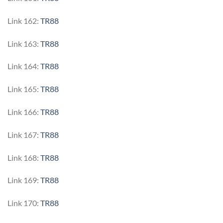
Link 162:
TR88
Link 163:
TR88
Link 164:
TR88
Link 165:
TR88
Link 166:
TR88
Link 167:
TR88
Link 168:
TR88
Link 169:
TR88
Link 170:
TR88