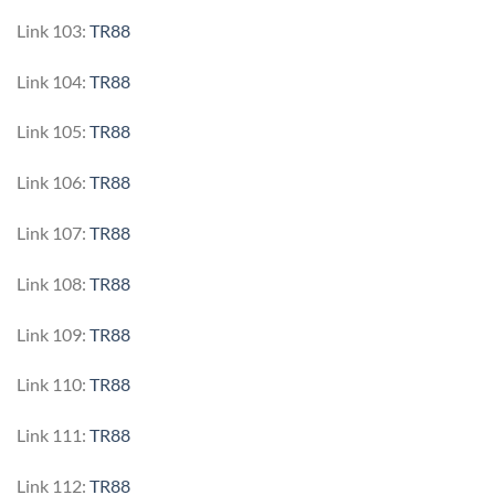
Link 103:
TR88
Link 104:
TR88
Link 105:
TR88
Link 106:
TR88
Link 107:
TR88
Link 108:
TR88
Link 109:
TR88
Link 110:
TR88
Link 111:
TR88
Link 112:
TR88