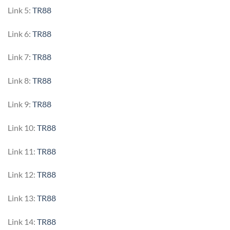
Link 5:
TR88
Link 6:
TR88
Link 7:
TR88
Link 8:
TR88
Link 9:
TR88
Link 10:
TR88
Link 11:
TR88
Link 12:
TR88
Link 13:
TR88
Link 14:
TR88