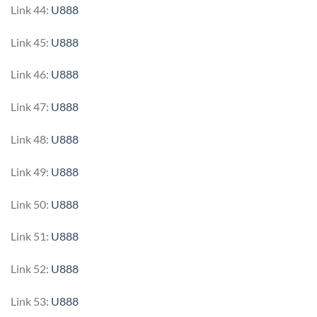
Link 44:
U888
Link 45:
U888
Link 46:
U888
Link 47:
U888
Link 48:
U888
Link 49:
U888
Link 50:
U888
Link 51:
U888
Link 52:
U888
Link 53:
U888