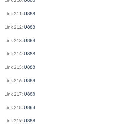
Link 211:
U888
Link 212:
U888
Link 213:
U888
Link 214:
U888
Link 215:
U888
Link 216:
U888
Link 217:
U888
Link 218:
U888
Link 219:
U888