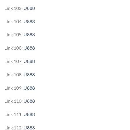
Link 103:
U888
Link 104:
U888
Link 105:
U888
Link 106:
U888
Link 107:
U888
Link 108:
U888
Link 109:
U888
Link 110:
U888
Link 111:
U888
Link 112:
U888