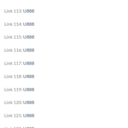
Link 113:
U888
Link 114:
U888
Link 115:
U888
Link 116:
U888
Link 117:
U888
Link 118:
U888
Link 119:
U888
Link 120:
U888
Link 121:
U888