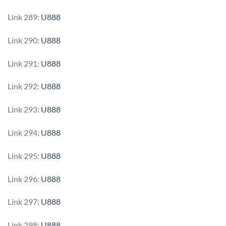
Link 289:
U888
Link 290:
U888
Link 291:
U888
Link 292:
U888
Link 293:
U888
Link 294:
U888
Link 295:
U888
Link 296:
U888
Link 297:
U888
Link 298:
U888