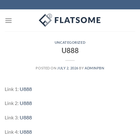
Skip
to
content
UNCATEGORIZED
U888
POSTED ON
JULY 2, 2026
BY
ADMINPBN
Link 1:
U888
Link 2:
U888
Link 3:
U888
Link 4:
U888