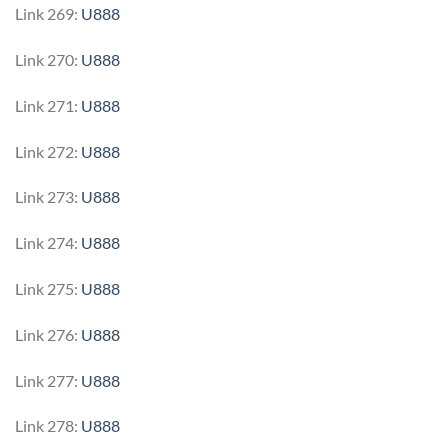
Link 269:
U888
Link 270:
U888
Link 271:
U888
Link 272:
U888
Link 273:
U888
Link 274:
U888
Link 275:
U888
Link 276:
U888
Link 277:
U888
Link 278:
U888