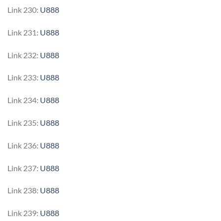
Link 230:
U888
Link 231:
U888
Link 232:
U888
Link 233:
U888
Link 234:
U888
Link 235:
U888
Link 236:
U888
Link 237:
U888
Link 238:
U888
Link 239:
U888